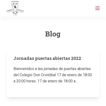
S
a
l
t
a
Blog
r
a
l
c
Jornadas puertas abiertas 2022
o
n
Bienvenidos a las jornadas de puertas abiertas
t
del Colegio Don Cristóbal 17 de enero de 18:00
e
a 20:00 horas. 17 de enero de 18:00 a…
n
i
d
o