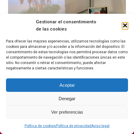
Gestionar el consentimiento
de las cookies
Para ofrecer las mejores experiencias, utilizamos tecnologías como las
cookies para almacenar y/o acceder a la información del dispositivo. El
consentimiento de estas tecnologías nos permitirá procesar datos como
el comportamiento de navegación o las identificaciones únicas en este
sitio. No consentir o retirar el consentimiento, puede afectar
negativamente a ciertas características y funciones.
Colegio Don Cristobal © 2026
Aceptar
Denegar
Ver preferencias
POLÍTICA DE PRIVACIDAD
AVISO LEGAL
Política de cookies
Política de privacidad
Aviso legal
POLÍTICA DE COOKIES (UE)