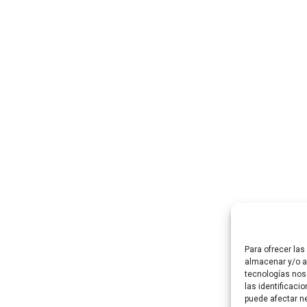
Para ofrecer la
almacenar y/o ac
tecnologías nos
las identificaci
puede afectar ne