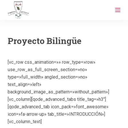
S
a
l
t
a
Proyecto Bilingüe
r
a
l
[vc_row css_animation=»» row_type=»row»
c
use_row_as_full_screen_section=»no»
o
type=»full_width» angled_section=»no»
n
text_align=»left»
t
background_image_as_pattern=»without_pattern»]
e
[vc_column][qode_advanced_tabs title_tag=»h3″]
n
[qode_advanced_tab icon_pack=»font_awesome»
i
icon=»fa-arrow-up» tab_title=»INTRODUCCIÓN»]
d
[vc_column_text]
o