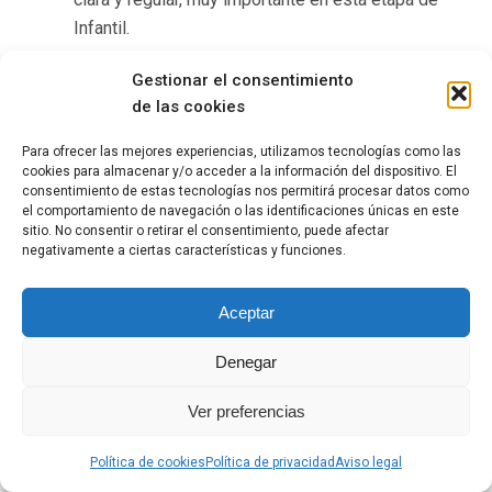
Infantil.
Gestionar el consentimiento
de las cookies
Junto a esto, también se incluyen ideas y estrategias de
Para ofrecer las mejores experiencias, utilizamos tecnologías como las
cómo trabajar los contenidos en una sesión didáctica.
cookies para almacenar y/o acceder a la información del dispositivo. El
consentimiento de estas tecnologías nos permitirá procesar datos como
Por ejemplo, se habla de las fases de “presentación de
el comportamiento de navegación o las identificaciones únicas en este
contenidos”, “práctica de esos contenidos” y
sitio. No consentir o retirar el consentimiento, puede afectar
“producción más original de los contenidos ya
negativamente a ciertas características y funciones.
adquiridos”.
Aceptar
Denegar
Estas pautas se acompañan de ejemplos de actividades
Ver preferencias
ideales y juegos muy detallados para la práctica de los
contenidos en cada una de estas fases de trabajo.
Política de cookies
Política de privacidad
Aviso legal